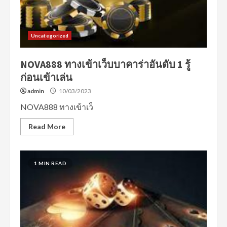
Uncategorized
NOVA888 ทางเข้าเว็บบาคาร่าอันดับ 1 รู้
ก่อนเข้าเล่น
admin
10/03/2023
NOVA888 ทางเข้าเว็
Read More
1 MIN READ