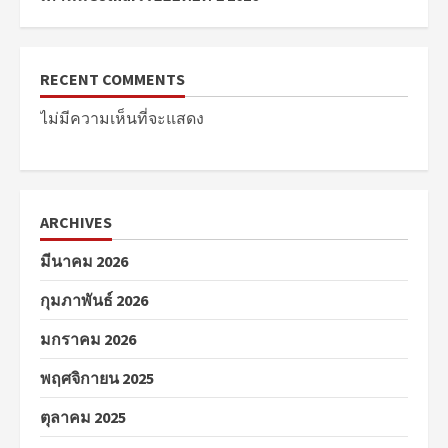
RECENT COMMENTS
ไม่มีความเห็นที่จะแสดง
ARCHIVES
มีนาคม 2026
กุมภาพันธ์ 2026
มกราคม 2026
พฤศจิกายน 2025
ตุลาคม 2025