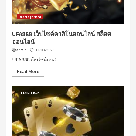
Uncategorized
UFA888 เว็บไซต์คาสิโนออนไลน์ สล็อต
ออนไลน์
admin
11/03/2023
UFA888 เว็บไซต์คาส
Read More
1 MIN READ