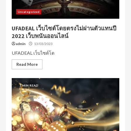
Uncategorized
UFADEAL เว็บไซต์โดยตรงไม่ผ่านตัวแทนปี
2022 เว็บพนันออนไลน์
admin
13/03/2023
UFADEAL เว็บไซต์โด
Read More
1 MIN READ