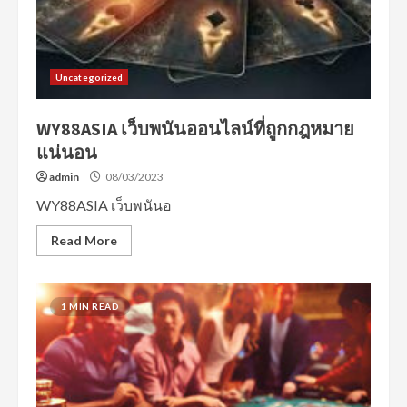
Uncategorized
WY88ASIA เว็บพนันออนไลน์ที่ถูกกฎหมาย
แน่นอน
admin
08/03/2023
WY88ASIA เว็บพนันอ
Read More
1 MIN READ