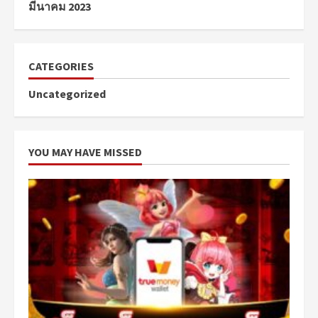
มีนาคม 2023
CATEGORIES
Uncategorized
YOU MAY HAVE MISSED