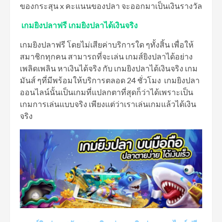
ของกระสุน x คะแนนของปลา จะออกมาเป็นเงินรางวัล
เกมยิงปลาฟรี เกมยิงปลาได้เงินจริง
เกมยิงปลาฟรี โดยไม่เสียค่าบริการใด ๆทั้งสิ้น เพื่อให้
สมาชิกทุกคน สามารถที่จะเล่น เกมส์ยิงปลาได้อย่าง
เพลิดเพลิน หาเงินได้จริง กับ เกมยิงปลาได้เงินจริง เกม
มันส์ ๆที่มีพร้อมให้บริการตลอด 24 ชั่วโมง เกมยิงปลา
ออนไลน์นั้นเป็นเกมที่แปลกตาที่สุดก็ว่าได้เพราะเป็น
เกมการเล่นแบบจริง เพียงแต่ว่าเราเล่นเกมแล้วได้เงิน
จริง