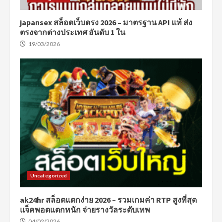
japansex สล็อตเว็บตรง 2026 – มาตรฐาน API แท้ ส่ง
ตรงจากต่างประเทศ อันดับ 1 ใน
19/03/2026
Uncategorized
ak24hr สล็อตแตกง่าย 2026 – รวมเกมค่า RTP สูงที่สุด
แจ็คพอตแตกหนัก จ่ายรางวัลระดับเทพ
04/02/2026