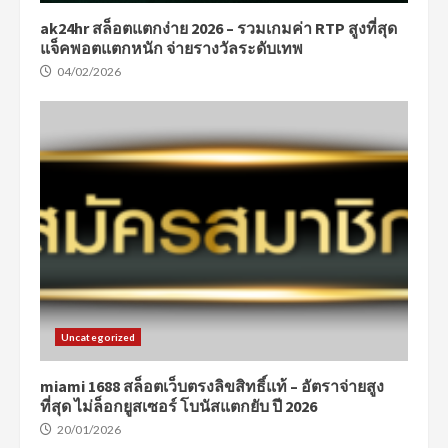
ak24hr สล็อตแตกง่าย 2026 – รวมเกมค่า RTP สูงที่สุด
แจ็คพอตแตกหนัก จ่ายรางวัลระดับเทพ
04/02/2026
Uncategorized
miami 1688 สล็อตเว็บตรงลิขสิทธิ์แท้ – อัตราจ่ายสูง
ที่สุด ไม่ล็อกยูสเซอร์ โบนัสแตกยับ ปี 2026
20/01/2026