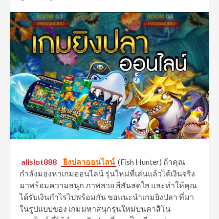
allslot888
ยิงปลาออนไลน์
(Fish Hunter) ถ้าคุณ
กำลังมองหาเกมออนไลน์ รุ่นใหม่ที่เล่นแล้วได้เงินจริง
มาพร้อมความสนุก ภาพสวย สีสันสดใส และทำให้คุณ
ได้รับเงินกำไรไปพร้อมกัน ขอแนะนำเกมยิงปลา ที่มา
ในรูปแบบของ เกมมหาสนุกรุ่นใหม่บนคาสิโน