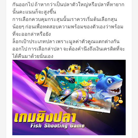
กันออกไป ถ้าหากว่าเป็นปลาตัวใหญ่หรือปลาที่หายาก
นั้นคะแนนก็จะสูงขึ้น
การเลือกควบคุมกระสุนนั้นเราควรเริ่มต้นเลือกสุน
น้อยๆ ก่อนเพื่อทดสอบความพร้อมของตัวเองว่าพร้อม
ที่จะออกล่าหรือยัง
ล็อกเป้าประเภทปลา เพราะมูลค่าตัวคูณแตกต่างกัน
ออกไป การเลือกล่าปลา จะต้องคำนึงถึงเงินเครดิตที่จะ
ได้คืนมาด้วยนั่นเอง