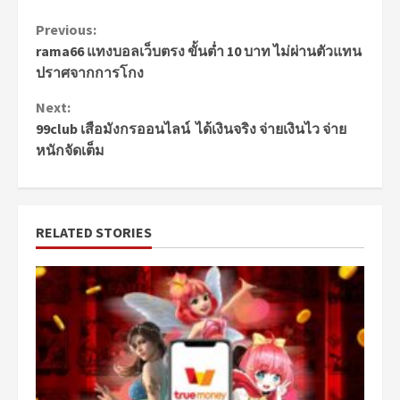
Continue
Previous:
rama66 แทงบอลเว็บตรง ขั้นต่ำ 10 บาท ไม่ผ่านตัวแทน
Reading
ปราศจากการโกง
Next:
99club เสือมังกรออนไลน์ ได้เงินจริง จ่ายเงินไว จ่าย
หนักจัดเต็ม
RELATED STORIES