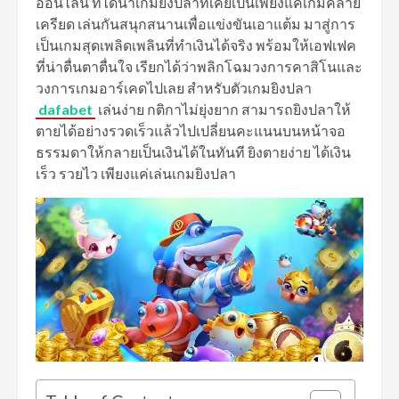
ออนไลน์ ที่ได้นำเกมยิงปลาที่เคยเป็นเพียงแค่เกมคลาย
เครียด เล่นกันสนุกสนานเพื่อแข่งขันเอาแต้ม มาสู่การ
เป็นเกมสุดเพลิดเพลินที่ทำเงินได้จริง พร้อมให้เอฟเฟค
ที่น่าตื่นตาตื่นใจ เรียกได้ว่าพลิกโฉมวงการคาสิโนและ
วงการเกมอาร์เคดไปเลย สำหรับตัวเกมยิงปลา
dafabet
เล่นง่าย กติกาไม่ยุ่งยาก สามารถยิงปลาให้
ตายได้อย่างรวดเร็วแล้วไปเปลี่ยนคะแนนบนหน้าจอ
ธรรมดาให้กลายเป็นเงินได้ในทันที ยิงตายง่าย ได้เงิน
เร็ว รวยไว เพียงแค่เล่นเกมยิงปลา