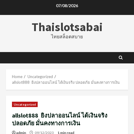
Skip
07/08/2026
to
content
Thaislotsabai
ไทยสล็อตสบาย
Home
Uncategorized
allslot888 ยิงปลาออนไลน์ ได้เงินจริง ปลอดภัย มั่นคงทางการเงิน
Uncategorized
allslot888 ยิงปลาออนไลน์ ได้เงินจริง
ปลอดภัย มั่นคงทางการเงิน
admin
09/12/2023
1 min read