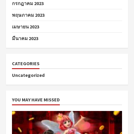
กรกฎาคม 2023
พฤษภาคม 2023
เมษายน 2023
มีนาคม 2023
CATEGORIES
Uncategorized
YOU MAY HAVE MISSED