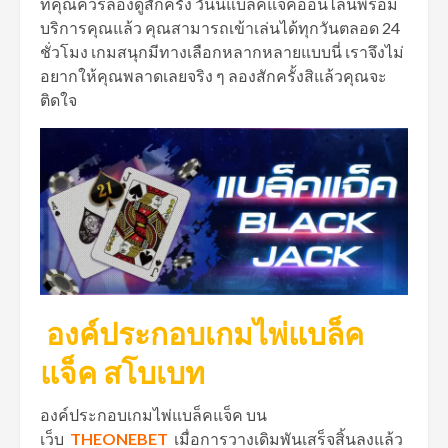
ที่คุณควรลองดูสักครั้ง วันนี้แบล็คแจ็คออนไลน์พร้อม
บริการคุณแล้ว คุณสามารถเข้าเล่นได้ทุกวันตลอด 24
ชั่วโมง เกมสนุกมีทางเลือกหลากหลายแบบนี่ เราจึงไม่
อยากให้คุณพลาดเลยจริง ๆ ลองสักครั้งสิแล้วคุณจะ
ติดใจ
องค์ประกอบเกมไพ่แบล็ค
แจ็ค สโบเบท
องค์ประกอบเกมไพ่แบล็คแจ็ค บน
เว็บ
THEONEBET
เมื่อการวางเดิมพันเสร็จสิ้นลงแล้ว