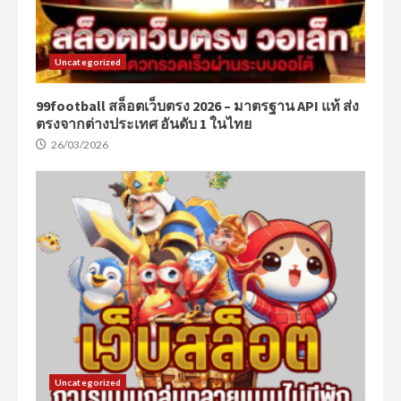
Uncategorized
99football สล็อตเว็บตรง 2026 – มาตรฐาน API แท้ ส่ง
ตรงจากต่างประเทศ อันดับ 1 ในไทย
26/03/2026
Uncategorized