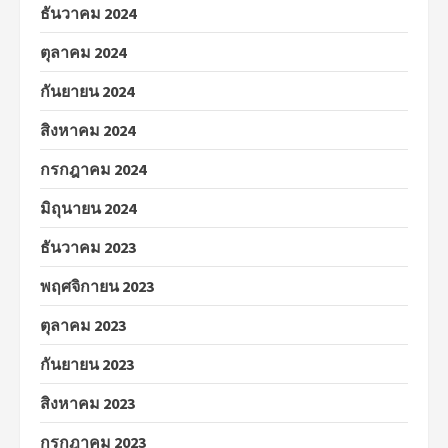
ธันวาคม 2024
ตุลาคม 2024
กันยายน 2024
สิงหาคม 2024
กรกฎาคม 2024
มิถุนายน 2024
ธันวาคม 2023
พฤศจิกายน 2023
ตุลาคม 2023
กันยายน 2023
สิงหาคม 2023
กรกฎาคม 2023