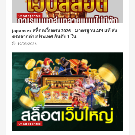
Uncategorized
japansex สล็อตเว็บตรง 2026 – มาตรฐาน API แท้ ส่ง
ตรงจากต่างประเทศ อันดับ 1 ใน
19/03/2026
Uncategorized