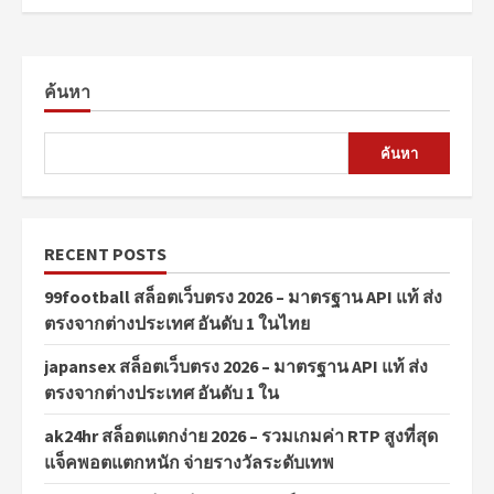
ค้นหา
ค้นหา
RECENT POSTS
99football สล็อตเว็บตรง 2026 – มาตรฐาน API แท้ ส่ง
ตรงจากต่างประเทศ อันดับ 1 ในไทย
japansex สล็อตเว็บตรง 2026 – มาตรฐาน API แท้ ส่ง
ตรงจากต่างประเทศ อันดับ 1 ใน
ak24hr สล็อตแตกง่าย 2026 – รวมเกมค่า RTP สูงที่สุด
แจ็คพอตแตกหนัก จ่ายรางวัลระดับเทพ