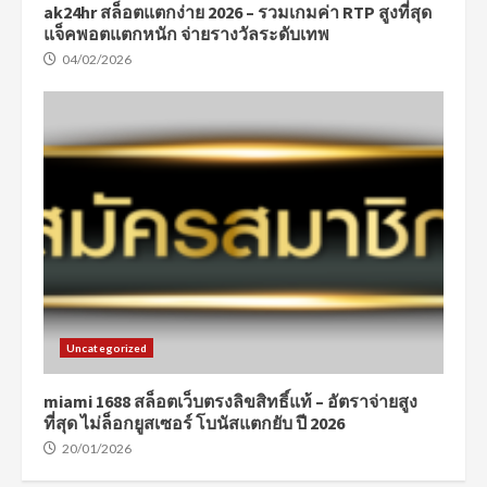
ak24hr สล็อตแตกง่าย 2026 – รวมเกมค่า RTP สูงที่สุด
แจ็คพอตแตกหนัก จ่ายรางวัลระดับเทพ
04/02/2026
Uncategorized
miami 1688 สล็อตเว็บตรงลิขสิทธิ์แท้ – อัตราจ่ายสูง
ที่สุด ไม่ล็อกยูสเซอร์ โบนัสแตกยับ ปี 2026
20/01/2026