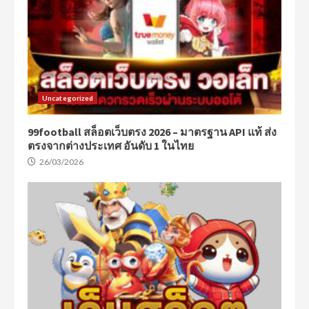
Uncategorized
99football สล็อตเว็บตรง 2026 – มาตรฐาน API แท้ ส่ง
ตรงจากต่างประเทศ อันดับ 1 ในไทย
26/03/2026