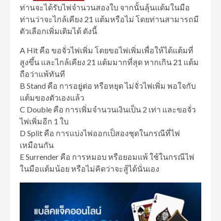
ท่านจะได้รับไพ่จำนวนสองใบ จากนั้นลุ้นแต้มในมือ
ท่านว่าจะไกล้เคียง 21 แต้มหรือไม่ โดยท่านสามารถมี
ตัวเลือกเพิ่มเติมได้ ดังนี้
A Hit คือ ขอจั่วไพ่เพิ่ม โดยขอไพ่เพิ่มเพื่อให้ได้แต้มที่
สูงขึ้น และไกล้เคียง 21 แต้มมากที่สุด หากเกิน 21 แต้ม
ถือว่าแพ้ทันที
B Stand คือ การอยู่ต่อ หรือหยุด ไม่จั่วไพ่เพิ่ม พอใจกับ
แต้มของตัวเองแล้ว
C Double คือ การเพิ่มจำนวนเงินเป็น 2 เท่า และขอจั่ว
ไพ่เพิ่มอีก 1 ใบ
D Split คือ การแบ่งไพ่ออกเป็สองชุดในกรณีที่ไพ่
เหมือนกัน
E Surrender คือ การหมอบ หรือยอมแพ้ ใช้ในกรณีไพ่
ในมือแต้มน้อย หรือไม่คิดว่าจะสู้ได้นั่นเอง