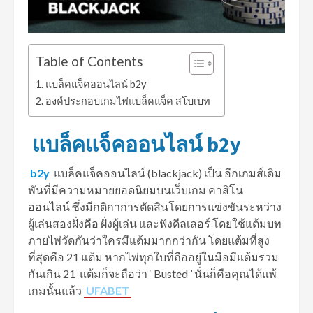
Table of Contents
แบล็คแจ็คออนไลน์ b2y
องค์ประกอบเกมไพ่แบล็คแจ็ค สโบเบท
แบล็คแจ็คออนไลน์ b2y
b2y
แบล็คแจ็คออนไลน์ (blackjack) เป็น อีกเกมส์เดิม
พันที่มีความหมายยอดนิยมบนเว็บเกม คาสิโน
ออนไลน์ ซึ่งมีกติกาการตัดสินโดยการแข่งขันระหว่าง
ผู้เล่นสองฝั่งคือ ฝั่งผู้เล่น และฟังดีลเลอร์ โดยใช้แต้มบท
ภายไพ่วัดกันว่าใครมีแต้มมากกว่ากัน โดยแต้มที่สูง
ที่สุดคือ 21 แต้ม หากไพ่ทุกใบที่ถืออยู่ในมือมีแต้มรวม
กันเกิน 21 แต้มก็จะถือว่า ‘ Busted ’ นั่นก็คือคุณได้แพ้
เกมนั้นแล้ว
UFABET