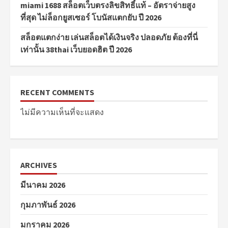
miami 1688 สล็อตเว็บตรงลิขสิทธิ์แท้ – อัตราจ่ายสูง
ที่สุด ไม่ล็อกยูสเซอร์ โบนัสแตกยับ ปี 2026
สล็อตแตกง่าย เล่นสล็อตได้เงินจริง ปลอดภัย ต้องที่นี่
เท่านั้น 38thai เว็บยอดฮิต ปี 2026
RECENT COMMENTS
ไม่มีความเห็นที่จะแสดง
ARCHIVES
มีนาคม 2026
กุมภาพันธ์ 2026
มกราคม 2026