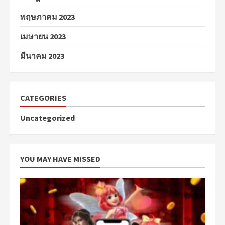
พฤษภาคม 2023
เมษายน 2023
มีนาคม 2023
CATEGORIES
Uncategorized
YOU MAY HAVE MISSED