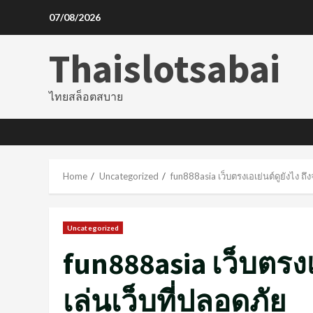
Skip
07/08/2026
to
content
Thaislotsabai
ไทยสล็อตสบาย
Home
Uncategorized
fun888asia เว็บตรงเอเย่นต์ดูยังไง ถึง
Uncategorized
fun888asia เว็บตรงเอ
เล่นเว็บที่ปลอดภัย