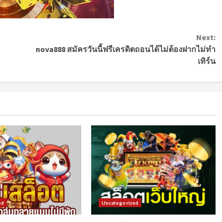
Next:
nova888 สมัครวันนี้ฟรีเครดิตถอนได้ไม่ต้องฝากไม่ทำ
เทิร์น
ed
Uncategorized