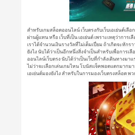
สำหรับเกมสล็อตออนไลน์ เว็บตรงกับเว็บเอเย่นต์เลือกย
ผ่านผู้แทน หรือ เว็บที่เป็น เอเย่นต์ เพราะเหตุว่าการเล
เราได้จำนวนเงินรางวัลที่ไม่เต็มเปี่ยม ถ้าเกิดจะหักรา
ยังไง นับได้ว่าเป็นอีกหนึ่งสิ่งจำเป็นสำหรับเพื่อการ
ออนไลน์เว็บตรง นับได้ว่าเป็นเว็บที่กำลังเดินทางมาแรง
ไม่ว่าจะเลือกเล่นเกมไหน โบนัสแจ็คพอตแตกมากมาย จ
เอเย่นต์มองยังไง สำหรับในการมองเว็บตรงสล็อต พวก