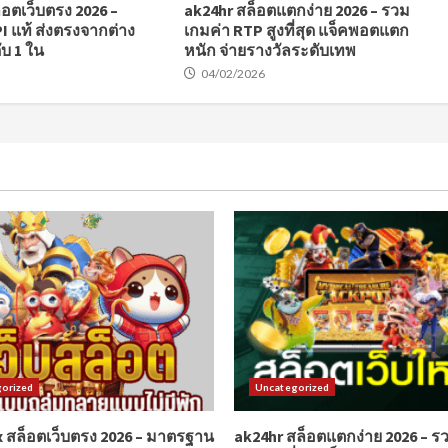
็อตเว็บตรง 2026 –
ak24hr สล็อตแตกง่าย 2026 – รวม
 แท้ ส่งตรงจากต่าง
เกมค่า RTP สูงที่สุด แจ็คพอตแตก
ับ 1 ใน
หนัก จ่ายรางวัลระดับเทพ
04/02/2026
orized
Uncategorized
 สล็อตเว็บตรง 2026 – มาตรฐาน
ak24hr สล็อตแตกง่าย 2026 – ร