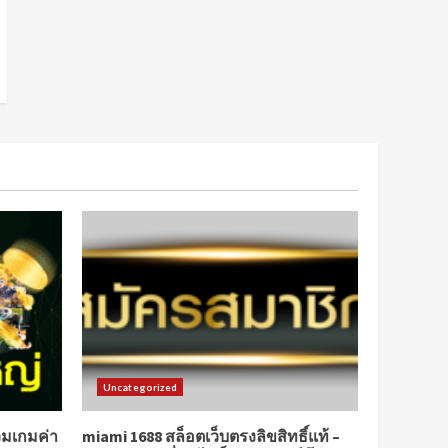
Uncategorized
วมเกมค่า
miami 1688 สล็อตเว็บตรงลิขสิทธิ์แท้ –