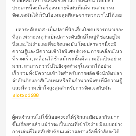
ช่วยเหลือให้การเล่นของท่านง่ายเพิ่มขึ้น โดยปลา
ประเภทนี้จะมีเครื่องหมายพิเศษที่แม้ท่านสามารถ
จัดแจงมันได้ ก็รับไอเทมสุดพิเศษจากพวกเราไปได้เลย
– ปลาระดับบอส : เป็นปลาที่นักเสี่ยงโชคปรารถนาเยอะ
ที่สุด เพราะเหตุว่าเป็นปลาระดับยักษ์ใหญ่ที่ชอบอยู่ไม่
นิ่งและไม่ง่ายเลยที่จะจัดแจงมัน โดยปลาพวกนี้จะมี
ความรู้และมีความเข้าใจพิเศษ ดังเช่น การเคลื่อนไหว
ที่รวดเร็ว , เคลื่อนได้ช้าแม้กระนั้นมีความอึดเป็นอย่าง
มาก , สามารถวาร์ปไปยังจุดต่างๆในฉากได้อย่าง
เร็ว รวมทั้งมีความเข้าใจสำหรับการผลัด ซึ่งนักยิงปลา
จำเป็นต้องอาศัยไอเทมหรือปืนจำพวกพิเศษที่มีความรู้
และมีความเข้าใจสูงสุดสำหรับการจัดแจงกับมัน
slotxo1688
ผู้คนจำนวนไม่ใช้น้อยคงจะได้รู้จักเกมยิงปลากันมาก
ขึ้นเรื่อยๆแล้ว แม้ว่าจะเป็นเกมที่เข้าใจง่าย มีแบบอย่าง
การเล่นที่ไม่สลับซับซ้อนแต่ว่าผลรางวัลที่กำลังจะได้