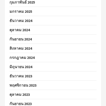
กุมภาพันธ์ 2025
มกราคม 2025
ธันวาคม 2024
ตุลาคม 2024
กันยายน 2024
สิงหาคม 2024
กรกฎาคม 2024
มิถุนายน 2024
ธันวาคม 2023
พฤศจิกายน 2023
ตุลาคม 2023
กันยายน 2023