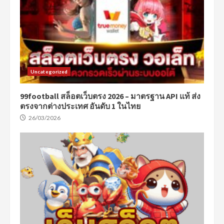
Uncategorized
99football สล็อตเว็บตรง 2026 – มาตรฐาน API แท้ ส่ง
ตรงจากต่างประเทศ อันดับ 1 ในไทย
26/03/2026