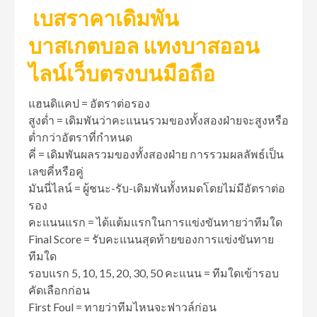
เบสราคาเดิมพัน
บาสเกตบอล แทงบาสออน
ไลน์เว็บตรงบนมือถือ
แฮนดิแคป = อัตราต่อรอง
สูงต่ำ = เดิมพันว่าคะแนนรวมของทั้งสองฝ่ายจะสูงหรือ
ต่ำกว่าอัตราที่กำหนด
คี่ = เดิมพันผลรวมของทั้งสองฝ่าย การรวมผลลัพธ์เป็น
เลขคี่หรือคู่
มันนี่ไลน์ = ผู้ชนะ-รับ-เดิมพันทั้งหมดโดยไม่มีอัตราต่อ
รอง
คะแนนแรก = ได้แต้มแรกในการแข่งขันทายว่าทีมใด
Final Score = รับคะแนนสุดท้ายของการแข่งขันทาย
ทีมใด
รอบแรก 5, 10, 15, 20, 30, 50 คะแนน = ทีมใดเข้ารอบ
คัดเลือกก่อน
First Foul = ทายว่าทีมไหนจะฟาวล์ก่อน