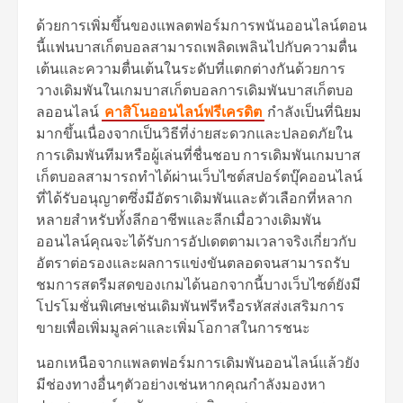
ด้วยการเพิ่มขึ้นของแพลตฟอร์มการพนันออนไลน์ตอน
นี้แฟนบาสเก็ตบอลสามารถเพลิดเพลินไปกับความตื่น
เต้นและความตื่นเต้นในระดับที่แตกต่างกันด้วยการ
วางเดิมพันในเกมบาสเก็ตบอลการเดิมพันบาสเก็ตบอ
ลออนไลน์
คาสิโนออนไลน์ฟรีเครดิต
กำลังเป็นที่นิยม
มากขึ้นเนื่องจากเป็นวิธีที่ง่ายสะดวกและปลอดภัยใน
การเดิมพันทีมหรือผู้เล่นที่ชื่นชอบ การเดิมพันเกมบาส
เก็ตบอลสามารถทำได้ผ่านเว็บไซต์สปอร์ตบุ๊คออนไลน์
ที่ได้รับอนุญาตซึ่งมีอัตราเดิมพันและตัวเลือกที่หลาก
หลายสำหรับทั้งลีกอาชีพและลีกเมื่อวางเดิมพัน
ออนไลน์คุณจะได้รับการอัปเดตตามเวลาจริงเกี่ยวกับ
อัตราต่อรองและผลการแข่งขันตลอดจนสามารถรับ
ชมการสตรีมสดของเกมได้นอกจากนี้บางเว็บไซต์ยังมี
โปรโมชั่นพิเศษเช่นเดิมพันฟรีหรือรหัสส่งเสริมการ
ขายเพื่อเพิ่มมูลค่าและเพิ่มโอกาสในการชนะ
นอกเหนือจากแพลตฟอร์มการเดิมพันออนไลน์แล้วยัง
มีช่องทางอื่นๆตัวอย่างเช่นหากคุณกำลังมองหา