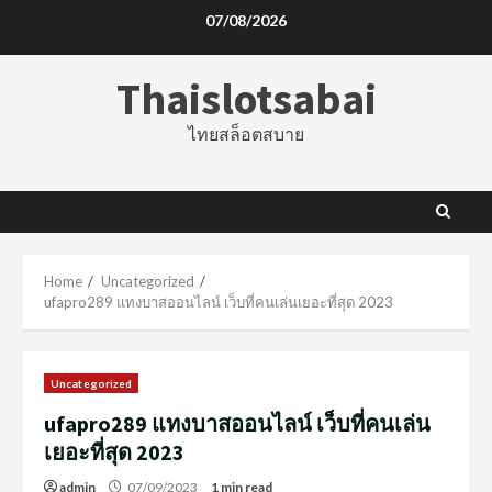
Skip
07/08/2026
to
content
Thaislotsabai
ไทยสล็อตสบาย
Home
Uncategorized
ufapro289 แทงบาสออนไลน์ เว็บที่คนเล่นเยอะที่สุด 2023
Uncategorized
ufapro289 แทงบาสออนไลน์ เว็บที่คนเล่น
เยอะที่สุด 2023
admin
07/09/2023
1 min read