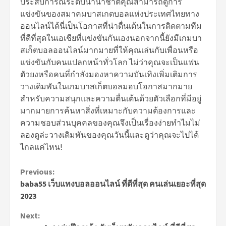
ประสบการณ์ระดับนานาชาติคุณสามารถดูการ
แข่งขันของสมาคมบาสเกตบอลแห่งประเทศไทยทาง
ออนไลน์ได้นี่เป็นโอกาสที่น่าตื่นเต้นในการติดตามทีม
ที่ดีที่สุดในเอเชียที่แข่งขันกันเองนอกจากนี้ยังมีเกมบา
สเก็ตบอลออนไลน์มากมายที่ให้คุณเล่นกับเพื่อนหรือ
แข่งขันกับคนแปลกหน้าทั่วโลก ไม่ว่าคุณจะเป็นแฟน
ตัวยงหรือคนที่กำลังมองหาความบันเทิงเพิ่มเติมการ
วางเดิมพันในเกมบาสเก็ตบอลมอบโอกาสมากมาย
สำหรับความสนุกและความตื่นเต้นด้วยตัวเลือกที่มีอยู่
มากมายการค้นหาสิ่งที่เหมาะกับความต้องการและ
ความชอบส่วนบุคคลของคุณจึงเป็นเรื่องง่ายทำไมไม่
ลองดูล่ะวางเดิมพันของคุณวันนี้และดูว่าคุณจะไปได้
ไกลแค่ไหน!
Continue
Previous:
baba55 เว็บแทงบอลออนไลน์ ที่ดีที่สุด คนเล่นเยอะที่สุด
Reading
2023
Next: