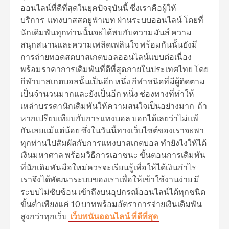
ออนไลน์ที่ดีที่สุดในยุคปัจจุบันนี้ ซึ่งเราคือผู้ให้
บริการ แทงบาสสดยูฟ่าเบท ผ่านระบบออนไลน์ โดยที่
นักเดิมพันทุกท่านนั้นจะได้พบกับความมันส์ ความ
สนุกสนานและความเพลิดเพลินใจ พร้อมกันนั้นยังมี
การถ่ายทอดสดบาสเกตบอลออนไลน์แบบต่อเนื่อง
พร้อมราคาการเดิมพันที่ดีที่สุดภายในประเทศไทย โดย
กีฬาบาสเกตบอลนั้นเป็นอีก หนึ่ง กีฬาชนิดที่มีผู้ติดตาม
เป็นจำนวนมากและยังเป็นอีก หนึ่ง ช่องทางที่ทำให้
เหล่าบรรดานักเดิมพันให้ความสนใจเป็นอย่างมาก ถ้า
หากเปรียบเทียบกับการแทงบอล บอกได้เลยว่าไม่แพ้
กันเลยแม้แต่น้อย ซึ่งในวันนี้ทางเว็บไซต์ของเราจะพา
ทุกท่านไปสัมผัสกับการแทงบาสเกตบอล ทำยังไงให้ได้
เงินมหาศาล พร้อมวิธีการเอาชนะ ขั้นตอนการเดิมพัน
ที่นักเดิมพันมือใหม่ควรจะเรียนรู้เพื่อให้ได้เงินกำไร
เราจึงได้พัฒนาระบบของเราเพื่อให้เข้าใช้งานง่าย มี
ระบบไม่ซับซ้อน เข้าถึงบนอุปกรณ์ออนไลน์ได้ทุกชนิด
ขั้นต่ำเพียงแค่ 10 บาทพร้อมอัตราการจ่ายเงินเดิมพัน
สูงกว่าทุกเว็บ
เว็บพนันออนไลน์ ที่ดีที่สุด