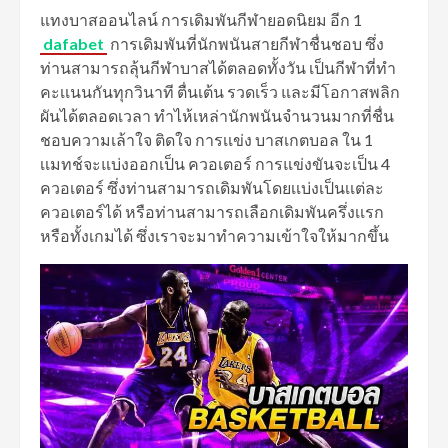
แทงบาสออนไลน์ การเดิมพันกีฬายอดนิยม อีก 1
dafabet
การเดิมพันที่นักพนันสายกีฬาชื่นชอบ ซึ่ง
ท่านสามารถลุ้นกีฬาบาสได้ตลอดทั้งวัน เป็นกีฬาที่ทำ
คะเเนนกันทุกวินาที ตื่นเต้น รวดเร็ว และมีโอกาสพลิก
ผันได้ตลอดเวลา ทำไห้เหล่านักพนันจำนวนมากที่ชื่น
ชอบความเล้าใจ ติดใจ การเเข่ง บาสเกตบอล ใน 1
เเมทช์จะแบ่งออกเป็น ควอเตอร์ การแข่งขันจะเป็น 4
ควอเตอร์ ซึ่งท่านสามารถเดิมพันโดยเเบ่งเป็นเเต่ละ
ควอเตอร์ได้ หรือท่านสามารถเลือกเดิมพันครึ่งเเรก
หรือทั้งเกมได้ ซึ่งเราจะมาทำความเข้าใจให้มากขึ้น