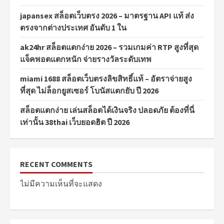
japansex สล็อตเว็บตรง 2026 – มาตรฐาน API แท้ ส่ง
ตรงจากต่างประเทศ อันดับ 1 ใน
ak24hr สล็อตแตกง่าย 2026 – รวมเกมค่า RTP สูงที่สุด
แจ็คพอตแตกหนัก จ่ายรางวัลระดับเทพ
miami 1688 สล็อตเว็บตรงลิขสิทธิ์แท้ – อัตราจ่ายสูง
ที่สุด ไม่ล็อกยูสเซอร์ โบนัสแตกยับ ปี 2026
สล็อตแตกง่าย เล่นสล็อตได้เงินจริง ปลอดภัย ต้องที่นี่
เท่านั้น 38thai เว็บยอดฮิต ปี 2026
RECENT COMMENTS
ไม่มีความเห็นที่จะแสดง