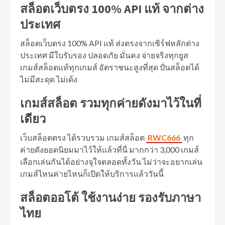
สล็อตเว็บตรง 100% API แท้ จากต่าง
ประเทศ
สล็อตเว็บตรง 100% API แท้ ส่งตรงจากเซิร์ฟหลักต่าง
ประเทศ มีใบรับรอง ปลอดภัย มั่นคง จ่ายจริงทุกยูส
เกมส์สล็อตแท้ทุกเกมส์ อัตราชนะสูงที่สุด ปั่นสล็อตได้
ไม่มีสะดุด ไม่เด้ง
เกมส์สล็อต รวมทุกค่ายดังมาไว้ในที่
เดียว
เว็บสล็อตตรง ได้รวบรวม เกมส์สล็อต
RWC666
ทุก
ค่ายดังยอดนิยมมาไว้ให้แล้วที่นี่ มากกว่า 3,000 เกมส์
เลือกเล่นกันได้อย่างจุใจตลอดทั้งวัน ไม่ว่าจะอยากเล่น
เกมส์ไหนค่ายไหนก็เปิดให้บริการแล้ววันนี้
สล็อตออโต้ ใช้งานง่าย รองรับภาษา
ไทย