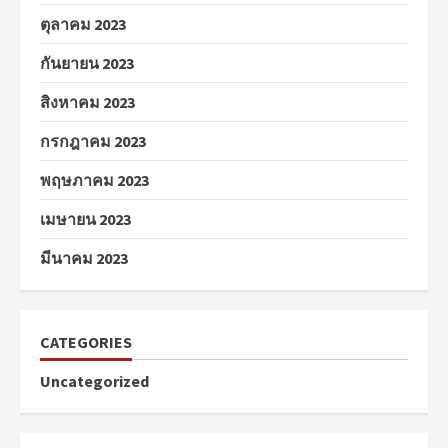
ตุลาคม 2023
กันยายน 2023
สิงหาคม 2023
กรกฎาคม 2023
พฤษภาคม 2023
เมษายน 2023
มีนาคม 2023
CATEGORIES
Uncategorized