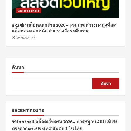
Uncategorized
ak24hr สล็อตแตกง่าย 2026 – รวมเกมค่า RTP สูงที่สุด
แจ็คพอตแตกหนัก จ่ายรางวัลระดับเทพ
04/02/2026
ค้นหา
ค้นหา
RECENT POSTS
99football สล็อตเว็บตรง 2026 – มาตรฐาน API แท้ ส่ง
ตรงจากต่างประเทศ อันดับ 1 ในไทย