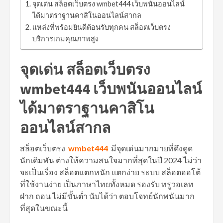
จุดเด่น สล็อตเว็บตรง wmbet444 เว็บพนันออนไลน์
ได้มาตราฐานคาสิโนออนไลน์สากล
แหล่งที่พร้อมยินดีต้อนรับทุกคน สล็อตเว็บตรง
บริการเกมคุณภาพสูง
จุดเด่น สล็อตเว็บตรง
wmbet444 เว็บพนันออนไลน์
ได้มาตราฐานคาสิโน
ออนไลน์สากล
สล็อตเว็บตรง
wmbet444
มีจุดเด่นมากมายที่ดึงดูด
นักเดิมพัน ต่างให้ความสนใจมากที่สุดในปี 2024 ไม่ว่า
จะเป็นเรื่อง สล็อตแตกหนัก แตกง่าย ระบบ สล็อตออโต้
ที่ใช้งานง่าย เป็นภาษาไทยทั้งหมด รองรับ ทรูวอเลท
ฝาก ถอน ไม่มีขั้นต่ำ นับได้ว่า ตอบโจทย์นักพนันมาก
ที่สุดในขณะนี้