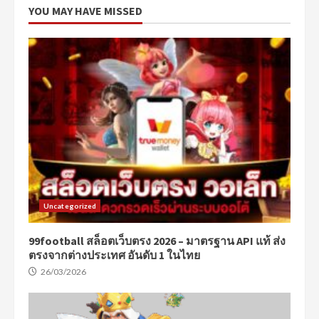
YOU MAY HAVE MISSED
Uncategorized
99football สล็อตเว็บตรง 2026 – มาตรฐาน API แท้ ส่ง
ตรงจากต่างประเทศ อันดับ 1 ในไทย
26/03/2026