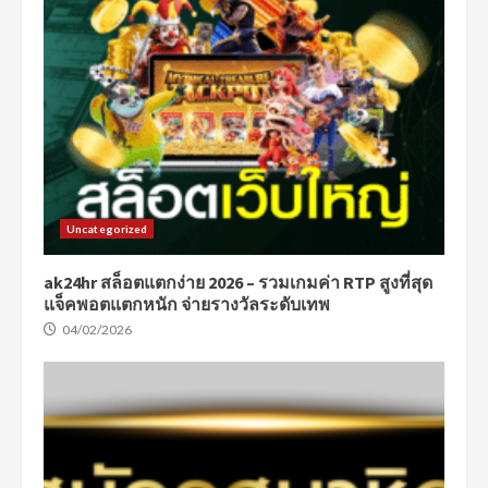
Uncategorized
ak24hr สล็อตแตกง่าย 2026 – รวมเกมค่า RTP สูงที่สุด
แจ็คพอตแตกหนัก จ่ายรางวัลระดับเทพ
04/02/2026