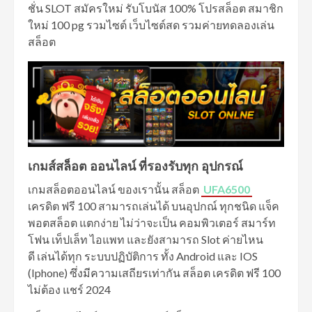
ชั่น SLOT สมัครใหม่ รับโบนัส 100% โปรสล็อต สมาชิก
ใหม่ 100 pg รวมไซต์ เว็บไซต์สด รวมค่ายทดลองเล่น
สล็อต
เกมส์สล็อต ออนไลน์ ที่รองรับทุก อุปกรณ์
เกมสล็อตออนไลน์ ของเรานั้น สล็อต
UFA6500
เครดิต ฟรี 100 สามารถเล่นได้ บนอุปกณ์ ทุกชนิด แจ็ค
พอตสล็อต แตกง่าย ไม่ว่าจะเป็น คอมพิวเตอร์ สมาร์ท
โฟน เท็ปเล็ท ไอแพท และยังสามารถ Slot ค่ายไหน
ดี เล่นได้ทุก ระบบปฏิบัติการ ทั้ง Android และ IOS
(Iphone) ซึ่งมีความเสถียรเท่ากัน สล็อต เครดิต ฟรี 100
ไม่ต้อง แชร์ 2024