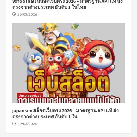
99football สล็อตเว็บตรง 2026 – มาตรฐาน API แท้ ส่ง
ตรงจากต่างประเทศ อันดับ 1 ในไทย
26/03/2026
Uncategorized
japansex สล็อตเว็บตรง 2026 – มาตรฐาน API แท้ ส่ง
ตรงจากต่างประเทศ อันดับ 1 ใน
19/03/2026