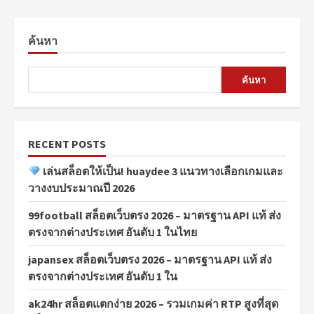
ค้นหา
ค้นหา
RECENT POSTS
เล่นสล็อตให้เป็น! huaydee 3 แนวทางเลือกเกมและ
วางงบประมาณปี 2026
99football สล็อตเว็บตรง 2026 – มาตรฐาน API แท้ ส่ง
ตรงจากต่างประเทศ อันดับ 1 ในไทย
japansex สล็อตเว็บตรง 2026 – มาตรฐาน API แท้ ส่ง
ตรงจากต่างประเทศ อันดับ 1 ใน
ak24hr สล็อตแตกง่าย 2026 – รวมเกมค่า RTP สูงที่สุด