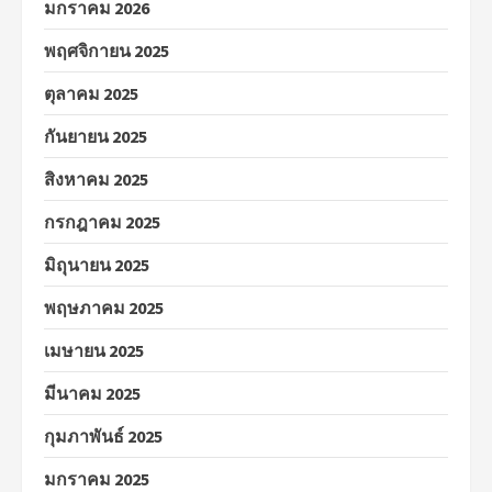
มกราคม 2026
พฤศจิกายน 2025
ตุลาคม 2025
กันยายน 2025
สิงหาคม 2025
กรกฎาคม 2025
มิถุนายน 2025
พฤษภาคม 2025
เมษายน 2025
มีนาคม 2025
กุมภาพันธ์ 2025
มกราคม 2025