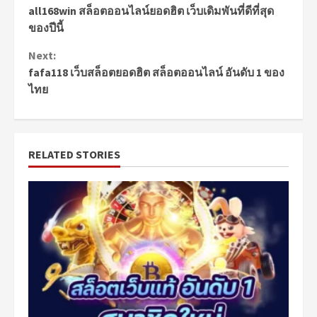
all168win สล็อตออนไลน์ยอดฮิต เว็บเดิมพันที่ดีที่สุด
Reading
ของปีนี้
Next:
fafa118 เว็บสล็อตยอดฮิต สล็อตออนไลน์ อันดับ 1 ของ
ไทย
RELATED STORIES