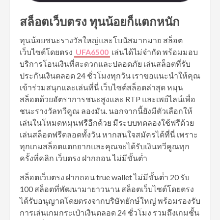
สล็อตเว็บตรง ทุนน้อยก็แตกหนัก
ทุนน้อยชนะรางวัลใหญ่และโบนัสมากมาย สล็อต
เว็บไซต์โดยตรง
UFA6500
เล่นได้ไม่จำกัด พร้อมมอบ
บริการโอนเงินที่สะดวกและปลอดภัย เล่นสล็อตที่รับ
ประกันเงินตลอด 24 ชั่วโมงทุกวัน เราขอแนะนำให้คุณ
เข้าร่วมสนุกและเล่นที่นี่ เว็บไซต์สล็อตล่าสุด หมุน
สล็อตด้วยอัตราการชนะสูงและ RTP และเพย์ไลน์เพื่อ
ชนะรางวัลทวีคูณ ลองมัน. นอกจากนี้ยังมีตัวเลือกให้
เล่นในโหมดหมุนฟรีอีกด้วย มีระบบทดลองใช้ฟรีด้วย
เล่นสล็อตฟรีตลอดทั้งวัน หากสนใจสมัครได้ที่นี่ เพราะ
ทุกเกมสล็อตแตกยากและคุณจะได้รับเงินทวีคูณทุก
ครั้งที่คลิก เว็บตรง ฝากถอน ไม่มีขั้นต่ำ
สล็อตเว็บตรง ฝากถอน true wallet ไม่มีขั้นต่ํา 20 รับ
100 สล็อตที่พัฒนามายาวนาน สล็อตเว็บไซต์โดยตรง
ได้รับอนุญาตโดยตรงจากบริษัทยักษ์ใหญ่ พร้อมรองรับ
การเล่นเกมกระเป๋าเงินตลอด 24 ชั่วโมง รวมถึงเกมชั้น