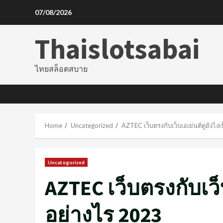
Skip
07/08/2026
to
content
Thaislotsabai
ไทยสล็อตสบาย
Home
Uncategorized
AZTEC เว็บตรงกับเว็บเอเย่นต์ดูยังไง
Uncategorized
AZTEC เว็บตรงกับเว็บ
อย่างไร 2023