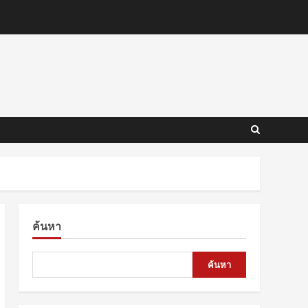
ค้นหา
ค้นหา