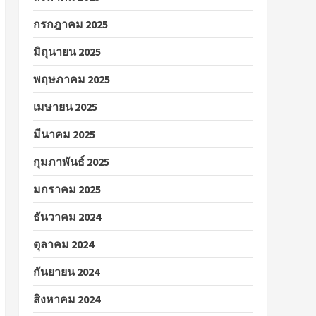
กรกฎาคม 2025
มิถุนายน 2025
พฤษภาคม 2025
เมษายน 2025
มีนาคม 2025
กุมภาพันธ์ 2025
มกราคม 2025
ธันวาคม 2024
ตุลาคม 2024
กันยายน 2024
สิงหาคม 2024