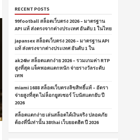
RECENT POSTS
99football สล็อตเว็บตรง 2026 – มาตรฐาน
API แท้ ส่งตรงจากต่างประเทศ อันดับ 1 ในไทย
japansex สล็อตเว็บตรง 2026 – มาตรฐาน API
แท้ ส่งตรงจากต่างประเทศ อันดับ 1 ใน
ak24hr สล็อตแตกง่าย 2026 – รวมเกมค่า RTP
สูงที่สุด แจ็คพอตแตกหนัก จ่ายรางวัลระดับ
เทพ
miami 1688 สล็อตเว็บตรงลิขสิทธิ์แท้ – อัตรา
จ่ายสูงที่สุด ไม่ล็อกยูสเซอร์ โบนัสแตกยับ ปี
2026
สล็อตแตกง่าย เล่นสล็อตได้เงินจริง ปลอดภัย
ต้องที่นี่เท่านั้น 38thai เว็บยอดฮิต ปี 2026