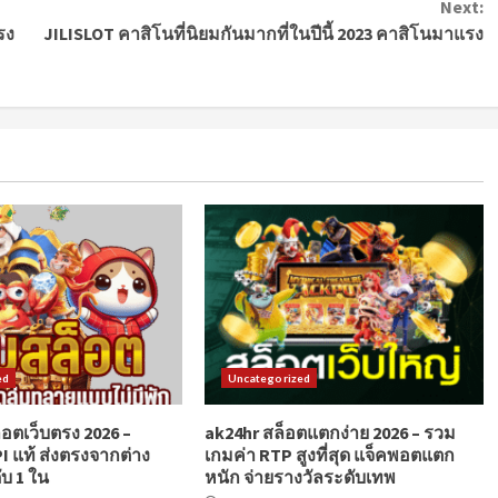
Next:
รง
JILISLOT คาสิโนที่นิยมกันมากที่ในปีนี้ 2023 คาสิโนมาแรง
ed
Uncategorized
็อตเว็บตรง 2026 –
ak24hr สล็อตแตกง่าย 2026 – รวม
 แท้ ส่งตรงจากต่าง
เกมค่า RTP สูงที่สุด แจ็คพอตแตก
ับ 1 ใน
หนัก จ่ายรางวัลระดับเทพ