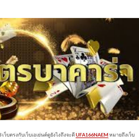
 เว็บตรงกับเว็บเอเย่นต์ดูยังไงถึงจะดี
UFA166NAEM
หมายถึงเว็บ