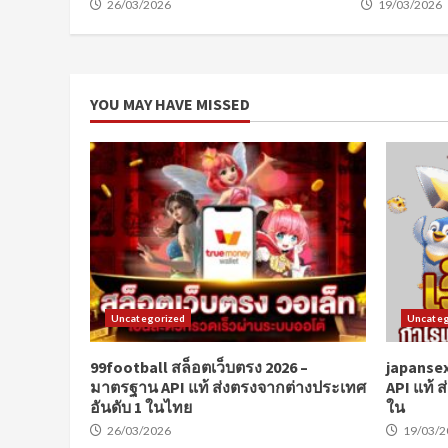
26/03/2026
19/03/2026
YOU MAY HAVE MISSED
Uncategorized
Uncateg
99football สล็อตเว็บตรง 2026 –
japansex
มาตรฐาน API แท้ ส่งตรงจากต่างประเทศ
API แท้ 
อันดับ 1 ในไทย
ใน
26/03/2026
19/03/2