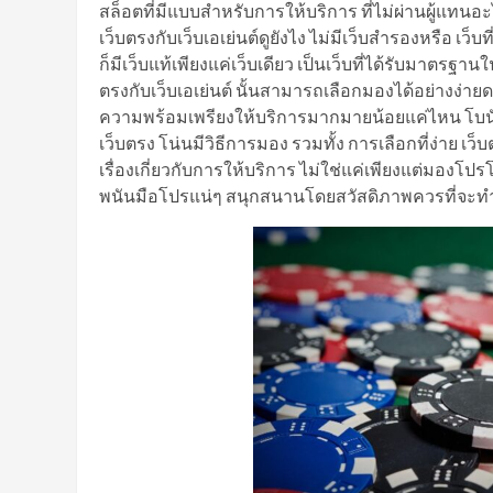
สล็อตที่มีแบบสำหรับการให้บริการ ที่ไม่ผ่านผู้แทนอะ
เว็บตรงกับเว็บเอเย่นต์ดูยังไง ไม่มีเว็บสำรองหรือ 
ก็มีเว็บแท้เพียงแค่เว็บเดียว เป็นเว็บที่ได้รับมาตรฐาน
ตรงกับเว็บเอเย่นต์ นั้นสามารถเลือกมองได้อย่างง่ายด
ความพร้อมเพรียงให้บริการมากมายน้อยแค่ไหน โบนัส
เว็บตรง โน่นมีวิธีการมอง รวมทั้ง การเลือกที่ง่าย เว
เรื่องเกี่ยวกับการให้บริการ ไม่ใช่แค่เพียงแต่มองโปร
พนันมือโปรแน่ๆ สนุกสนานโดยสวัสดิภาพควรที่จะทำกา