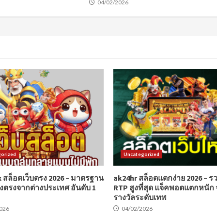
04/02/2026
orized
Uncategorized
 สล็อตเว็บตรง 2026 – มาตรฐาน
ak24hr สล็อตแตกง่าย 2026 – ร
ส่งตรงจากต่างประเทศ อันดับ 1
RTP สูงที่สุด แจ็คพอตแตกหนัก 
รางวัลระดับเทพ
026
04/02/2026