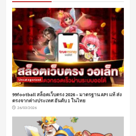
Uncategorized
99football สล็อตเว็บตรง 2026 – มาตรฐาน API แท้ ส่ง
ตรงจากต่างประเทศ อันดับ 1 ในไทย
26/03/2026