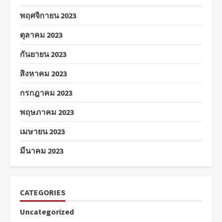
พฤศจิกายน 2023
ตุลาคม 2023
กันยายน 2023
สิงหาคม 2023
กรกฎาคม 2023
พฤษภาคม 2023
เมษายน 2023
มีนาคม 2023
CATEGORIES
Uncategorized