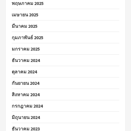
พฤษภาคม 2025
เมษายน 2025
มีนาคม 2025
กุมภาพันธ์ 2025
มกราคม 2025
ธันวาคม 2024
ตุลาคม 2024
กันยายน 2024
สิงหาคม 2024
กรกฎาคม 2024
มิถุนายน 2024
ธันวาคม 2023