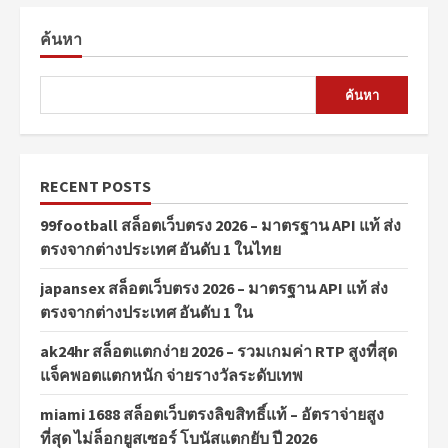
ค้นหา
ค้นหา
RECENT POSTS
99football สล็อตเว็บตรง 2026 – มาตรฐาน API แท้ ส่ง
ตรงจากต่างประเทศ อันดับ 1 ในไทย
japansex สล็อตเว็บตรง 2026 – มาตรฐาน API แท้ ส่ง
ตรงจากต่างประเทศ อันดับ 1 ใน
ak24hr สล็อตแตกง่าย 2026 – รวมเกมค่า RTP สูงที่สุด
แจ็คพอตแตกหนัก จ่ายรางวัลระดับเทพ
miami 1688 สล็อตเว็บตรงลิขสิทธิ์แท้ – อัตราจ่ายสูง
ที่สุด ไม่ล็อกยูสเซอร์ โบนัสแตกยับ ปี 2026