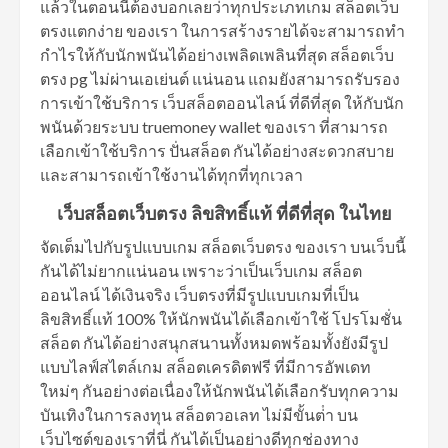
แล้วในตอนนี้ต้องบอกเลยว่าทุกประเภทเกม สล็อตเว็บ
ตรงแตกง่าย ของเรา ในการสร้างรายได้จะสามารถทำ
กำไรให้กับนักพนันได้อย่างเพลิดเพลินที่สุด สล็อตเว็บ
ตรง pg ไม่ผ่านเอเย่นต์ แน่นอน แถมยังสามารถรับรอง
การเข้าใช้บริการ เว็บสล็อตออนไลน์ ที่ดีที่สุด ให้กับนัก
พนันด้วยระบบ truemoney wallet ของเรา ที่สามารถ
เลือกเข้าใช้บริการ ปั่นสล็อต กันได้อย่างสะดวกสบาย
และสามารถเข้าใช้งานได้ทุกที่ทุกเวลา
เว็บสล็อตเว็บตรง ลิขสิทธิ์แท้ ที่ดีที่สุด ในไทย
จัดเต็มไปกับรูปแบบเกม สล็อตเว็บตรง ของเรา บนเว็บนี้
กันได้ไม่ยากแน่นอน เพราะว่าเป็นเว็บเกม สล็อต
ออนไลน์ ได้เงินจริง เว็บตรงที่มีรูปแบบเกมที่เป็น
ลิขสิทธิ์แท้ 100% ให้นักพนันได้เลือกเข้าใช้ โปรโมชั่น
สล็อต กันได้อย่างสนุกสนานทั้งหมดพร้อมทั้งยังมีรูป
แบบไลฟ์สไตล์เกม สล็อตเครดิตฟรี ที่มีการอัพเดท
ใหม่ๆ กันอย่างต่อเนื่องให้นักพนันได้เลือกรับทุกความ
บันเทิงในการลงทุน สล็อตวอเลท ไม่มีขั้นต่ํา บน
เว็บไซต์ของเราที่นี่ กันได้เป็นอย่างดีทุกช่องทาง