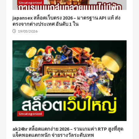
Uncategorized
japansex สล็อตเว็บตรง 2026 – มาตรฐาน API แท้ ส่ง
ตรงจากต่างประเทศ อันดับ 1 ใน
19/03/2026
Uncategorized
ak24hr สล็อตแตกง่าย 2026 – รวมเกมค่า RTP สูงที่สุด
แจ็คพอตแตกหนัก จ่ายรางวัลระดับเทพ