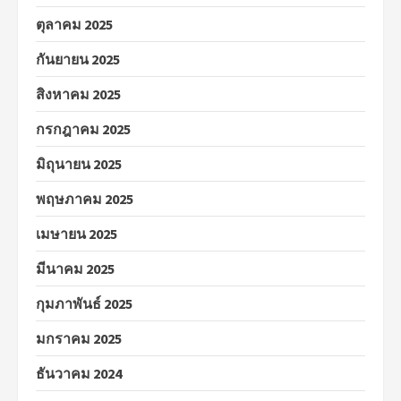
ตุลาคม 2025
กันยายน 2025
สิงหาคม 2025
กรกฎาคม 2025
มิถุนายน 2025
พฤษภาคม 2025
เมษายน 2025
มีนาคม 2025
กุมภาพันธ์ 2025
มกราคม 2025
ธันวาคม 2024