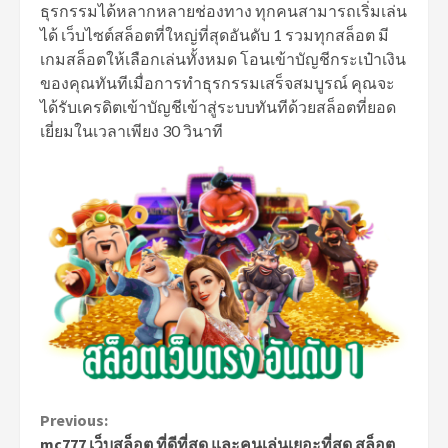
ธุรกรรมได้หลากหลายช่องทาง ทุกคนสามารถเริ่มเล่น
ได้ เว็บไซต์สล็อตที่ใหญ่ที่สุดอันดับ 1 รวมทุกสล็อต มี
เกมสล็อตให้เลือกเล่นทั้งหมด โอนเข้าบัญชีกระเป๋าเงิน
ของคุณทันทีเมื่อการทำธุรกรรมเสร็จสมบูรณ์ คุณจะ
ได้รับเครดิตเข้าบัญชีเข้าสู่ระบบทันทีด้วยสล็อตที่ยอด
เยี่ยมในเวลาเพียง 30 วินาที
Continue
Previous:
mc777 เว็บสล็อต ที่ดีที่สุด และคนเล่นเยอะที่สุด สล็อต