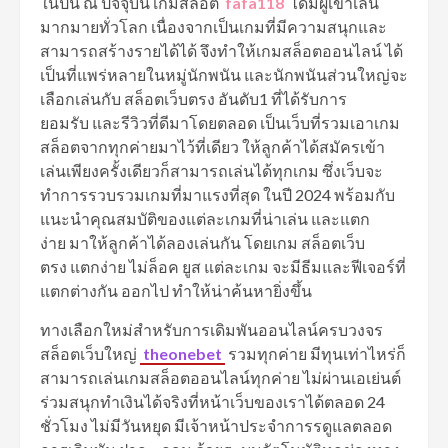
ในปีนี้ ณ ปัจจุบัน เกมสล็อต
fafa118
ได้มีผู้เข้าเล่น
มากมายทั่วโลก เนื่องจากเป็นเกมที่มีความสนุกและ
สามารถสร้างรายได้ได้ จึงทำให้เกมสล็อตออนไลน์ ได้
เป็นที่แพร่หลายในหมู่นักพนัน และนักพนันส่วนใหญ่จะ
เลือกเล่นกับ สล็อตเว็บตรง อันดับ1 ที่ได้รับการ
ยอมรับ และรีวิวที่ดีมาโดยตลอด เป็นเว็บที่รวมเอาเกม
สล็อตจากทุกค่ายมาไว้ที่เดียว ให้ลูกค้าได้สมัครเข้า
เล่นเพียงครั้งเดียวก็สามารถเล่นได้ทุกเกม ซึ่งเว็บจะ
ทำการรวบรวมเกมที่มาแรงที่สุด ในปี 2024 พร้อมกับ
แนะนำคุณสมบัติของแต่ละเกมที่น่าเล่น และแตก
ง่าย มาให้ลูกค้าได้ลองเล่นกัน โดยเกม สล็อตเว็บ
ตรง แตกง่าย ไม่ล็อค ยูส แต่ละเกม จะมีธีมและฟีเจอร์ที่
แตกต่างกัน ออกไป ทำให้น่าค้นหายิ่งขึ้น
ทางเลือกใหม่สำหรับการเดิมพันออนไลน์ครบวงจร
สล็อตเว็บใหญ่
theonebet
รวมทุกค่าย มีทุนเท่าไหร่ก็
สามารถเล่นเกมสล็อตออนไลน์ทุกค่าย ไม่ผ่านเอเย่นต์
ร่วมสนุกทำเงินได้จริงที่หน้าเว็บของเราได้ตลอด 24
ชั่วโมง ไม่มีวันหยุด มีเจ้าหน้าประจำการรดูแลตลอด