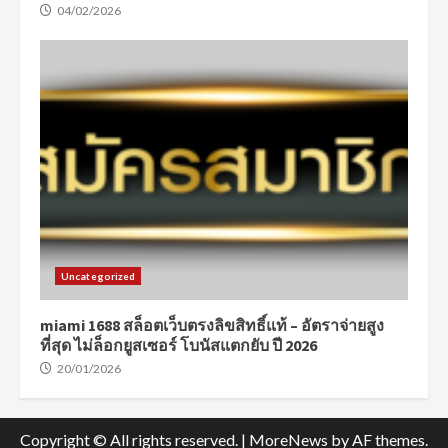
04/02/2026
Uncategorized
miami 1688 สล็อตเว็บตรงลิขสิทธิ์แท้ – อัตราจ่ายสูง
ที่สุด ไม่ล็อกยูสเซอร์ โบนัสแตกยับ ปี 2026
20/01/2026
Copyright © All rights reserved.
|
MoreNews
by AF themes.