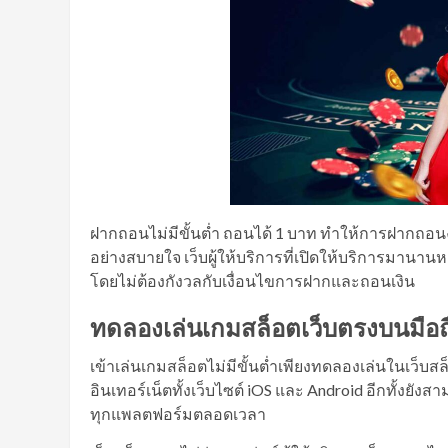
ฝากถอนไม่มีขั้นต่ำ ถอนได้ 1 บาท ทำให้การฝากถอนง่า
อย่างสบายใจ เว็บผู้ให้บริการที่เปิดให้บริการมานา
โดยไม่ต้องกังวลกับเงื่อนไขการฝากและถอนเงิน
ทดลองเล่นเกมสล็อตเว็บตรงบนมือถ
เข้าเล่นเกมสล็อตไม่มีขั้นต่ำเพียงทดลองเล่นในเว็บส
อินเทอร์เน็ตทั้งเว็บไซต์ iOS และ Android อีกทั้งยั
ทุกแพลตฟอร์มตลอดเวลา