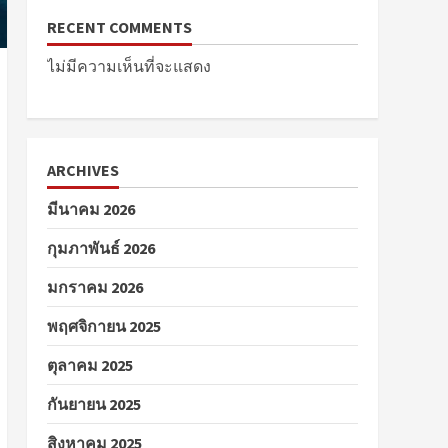
RECENT COMMENTS
ไม่มีความเห็นที่จะแสดง
ARCHIVES
มีนาคม 2026
กุมภาพันธ์ 2026
มกราคม 2026
พฤศจิกายน 2025
ตุลาคม 2025
กันยายน 2025
สิงหาคม 2025