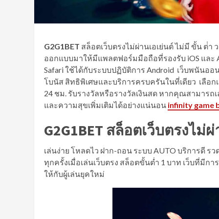
G2G1BET
สล็อตเว็บตรงไม่ผ่านเอเย่นต์ ไม่มี ขั้น ต่ํ
ออกแบบมาให้มีแพลตฟอร์มมือถือที่รองรับ iOS และ 
Safari ใช้ได้กับระบบปฏิบัติการ Android เว็บพนันอ
โบนัส สิทธิพิเศษและบริการครบครันในที่เดียว เลื
24 ชม. รับรางวัลหรือรางวัลเงินสด หากคุณสามารถเ
และความสุขเพิ่มเติมได้อย่างแน่นอน
infinity game 
G2G1BET สล็อตเว็บตรงไม่ผ่
เล่นง่าย โหลดไว ฝาก-ถอน ระบบ AUTO บริการดี รวดเร
ทุกครั้งเมื่อเล่นเว็บตรง สล็อตขั้นต่ำ 1 บาท เว็บที
ให้กับผู้เล่นยุคใหม่