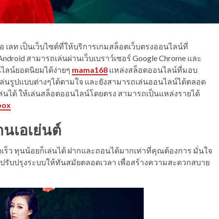
า วอ เลท เป็นเว็บไซต์ที่ให้บริการเกมสล็อตเว็บตรงออนไลน์ที่
Android สามารถเล่นผ่านเว็บเบราว์เซอร์ Google Chrome และ
อนไลน์ยอดนิยมได้ง่ายๆ
mama168
แหล่งสล็อตออนไลน์ที่มอบ
อกเล่นรูปแบบต่างๆได้ตามใจ และยังสามารถเล่นออนไลน์ได้ตลอด
ล่นได้ ให้เล่นสล็อตออนไลน์โดยตรง สามารถเป็นแหล่งรายได้
box
านเอเย่นต์
็ว ทุนน้อยก็เล่นได้ ฝากและถอนได้มากเท่าที่คุณต้องการ มั่นใจ
่มีการปรับปรุงระบบให้ทันสมัยตลอดเวลา เพื่อสร้างความสะดวกสบาย