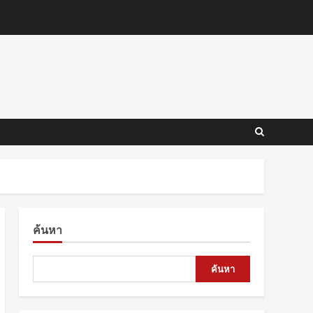
ค้นหา
ค้นหา