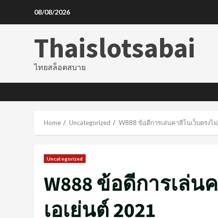
Skip
08/08/2026
to
content
Thaislotsabai
ไทยสล็อตสบาย
Home
Uncategorized
W888 ข้อดีการเล่นคาสิโนเว็บตรงไม่
Uncategorized
W888 ข้อดีการเล่นค
เอเย่นต์ 2021