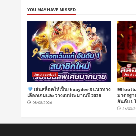
YOU MAY HAVE MISSED
Uncategorized
Uncateg
เล่นสล็อตให้เป็น! huaydee 3 แนวทาง
99footba
เลือกเกมและวางงบประมาณปี 2026
มาตรฐาน
อันดับ 1
08/08/2026
26/03/2