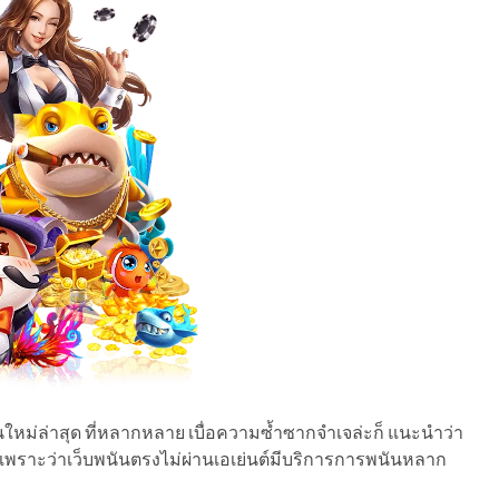
นใหม่ล่าสุด
ที่หลากหลาย เบื่อความซ้ำซากจำเจล่ะก็ แนะนำว่า
ว่า เพราะว่าเว็บพนันตรงไม่ผ่านเอเย่นต์มีบริการการพนันหลาก