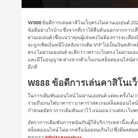
W888
ข้อดีการเล่นคาสิโนเว็บตรงไม่ผ่านเอเย่นต์ 202
ข้อดีอย่างไรบ้าง ซึ่งจากที่เราได้สืบค้นนอกจากการเส
ผ่านเอเย่นต์ เชื่อแน่ว่าคุณผู้เล่นคงไม่ต้องการจะเสี
จะถูกเชิดเงินหนีไปหลังจากเติม VIP ไปเป็นเงินหลักหม
ตรง ไม่ผ่านเอเย่นต์ จะดีกว่า เพราะเว็บตรง ไม่ผ่าน
และมีใบอนุญาต ต่างจากตัวเว็บเกมสล็อตออนไลน์ผ่านเ
อีกที
W888 ข้อดีการเล่นคาสิโนเว
ในการเดิมพันออนไลน์ ไม่ผ่านเอเย่นต์ ​แต่ละครั้งไ
รวมถึงเกมไพ่บาคาร่า บาคาร่าสด เกมสล็อตออนไลน์ ส
กำหนดอัตราการเดิมพันเอาไว้ แน่นอนว่าแต่ละเว็บพนั
อัตราการเดิมพันการพนันกับผู้ให้บริการเหล่านี้จะตั้
สล็อตออนไลน์ ไม่มากหรือน้อยจนเกินไป ซึ่งมีผลต่อ
ของเรา
infinitygamebox